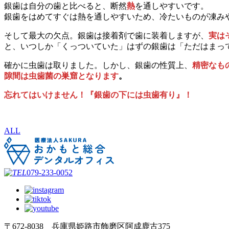
銀歯は自分の歯と比べると、断然
熱
を通しやすいです。
銀歯をはめてすぐは熱を通しやすいため、冷たいものが凍み
そして最大の欠点。銀歯は接着剤で歯に装着しますが、
実は
と、いつしか「くっついていた」はずの銀歯は「ただはまっ
確かに虫歯は取りました。しかし、銀歯の性質上、
精密なも
隙間は虫歯菌の巣窟となります
。
忘れてはいけません！『銀歯の下には虫歯有り』！
ALL
079-233-0052
〒672-8038 兵庫県姫路市飾磨区阿成鹿古375