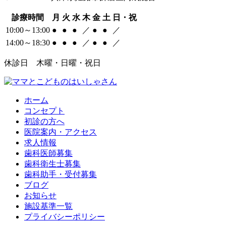
診療時間
月
火
水
木
金
土
日・祝
10:00～13:00
●
●
●
／
●
●
／
14:00～18:30
●
●
●
／
●
●
／
休診日 木曜・日曜・祝日
ホーム
コンセプト
初診の方へ
医院案内・アクセス
求人情報
歯科医師募集
歯科衛生士募集
歯科助手・受付募集
ブログ
お知らせ
施設基準一覧
プライバシーポリシー