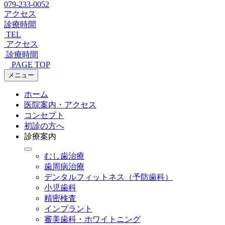
079-233-0052
アクセス
診療時間
TEL
アクセス
診療時間
PAGE TOP
メニュー
ホーム
医院案内・アクセス
コンセプト
初診の方へ
診療案内
むし歯治療
歯周病治療
デンタルフィットネス
（予防歯科）
小児歯科
精密検査
インプラント
審美歯科・ホワイトニング