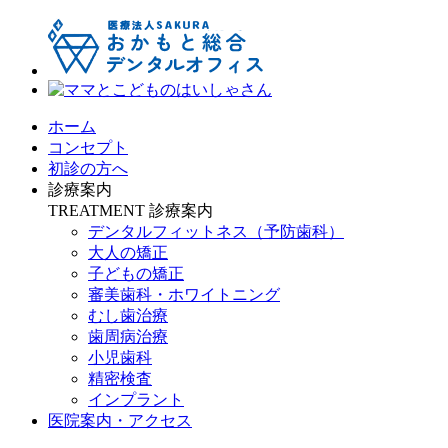
ホーム
コンセプト
初診の方へ
診療案内
TREATMENT
診療案内
デンタルフィットネス
（予防歯科）
大人の矯正
子どもの矯正
審美歯科・ホワイトニング
むし歯治療
歯周病治療
小児歯科
精密検査
インプラント
医院案内・アクセス