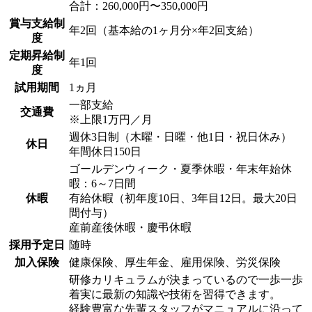
合計：260,000円〜350,000円
賞与支給制
年2回（基本給の1ヶ月分×年2回支給）
度
定期昇給制
年1回
度
試用期間
1ヵ月
一部支給
交通費
※上限1万円／月
週休3日制（木曜・日曜・他1日・祝日休み）
休日
年間休日150日
ゴールデンウィーク・夏季休暇・年末年始休
暇：6～7日間
休暇
有給休暇（初年度10日、3年目12日。最大20日
間付与）
産前産後休暇・慶弔休暇
採用予定日
随時
加入保険
健康保険、厚生年金、雇用保険、労災保険
研修カリキュラムが決まっているので一歩一歩
着実に最新の知識や技術を習得できます。
経験豊富な先輩スタッフがマニュアルに沿って