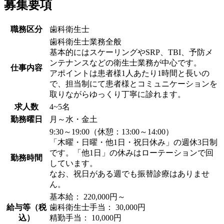
募集要項
職務区分
歯科衛生士
歯科衛生士業務全般
基本的にはスケーリングやSRP、TBI、予防メ
ンテナンスなどの衛生士業務が中心です。
仕事内容
アポイントは患者様1人あたり1時間と長いの
で、担当制にて患者様とコミュニケーションを
取りながらゆっくり丁寧に診れます。
求人数
4~5名
勤務曜日
月～水・金土
9:30～19:00（休憩：13:00～14:00）
「木曜・日曜・他1日・祝日休み」の週休3日制
です。「他1日」の休みはローテーションで回
勤務時間
しています。
なお、祝日がある週でも振替診療はありませ
ん。
基本給： 220,000円～
給与等（税
歯科衛生士手当： 30,000円
込）
精勤手当： 10,000円