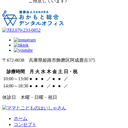
ご用意しています♪
079-233-0052
〒672-8038 兵庫県姫路市飾磨区阿成鹿古375
診療時間
月
火
水
木
金
土
日・祝
10:00～13:00
●
●
●
／
●
●
／
14:00～18:30
●
●
●
／
●
●
／
休診日 木曜・日曜・祝日
ホーム
コンセプト