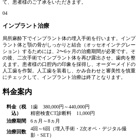
て、患者様のご了承をいただきます。
04
インプラント治療
局所麻酔下でインプラント体の埋入手術を行います。インプ
ラント体と顎の骨がしっかりと結合（オッセオインテグレー
ション）するためには、2〜6ヶ月の治癒期間が必要です。そ
の後、二次手術でインプラント体を再び露出させ、歯肉を整
えます。患者様の口腔内の印象を採得し、オーダーメイドの
人工歯を作製。人工歯を装着し、かみ合わせと審美性を慎重
にチェックして、インプラント治療は終了となります。
料金案内
料金（税
1歯 380,000円～440,000円
込）
精密検査CT診断料 11,000円
治療期間
6ヵ月～8ヵ月
4回～6回（埋入手術・2次オペ・デジタル撮
治療回数
影・SET）