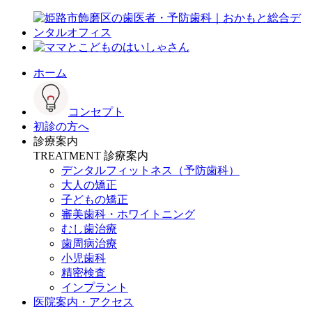
ホーム
コンセプト
初診の方へ
診療案内
TREATMENT
診療案内
デンタルフィットネス
（予防歯科）
大人の矯正
子どもの矯正
審美歯科・ホワイトニング
むし歯治療
歯周病治療
小児歯科
精密検査
インプラント
医院案内・アクセス