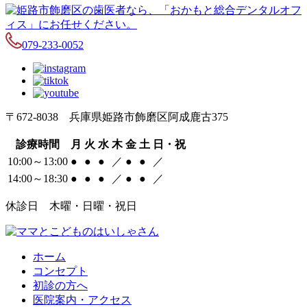
079-233-0052
〒672-8038 兵庫県姫路市飾磨区阿成鹿古375
診療時間
月
火
水
木
金
土
日・祝
10:00～13:00
●
●
●
／
●
●
／
14:00～18:30
●
●
●
／
●
●
／
休診日 木曜・日曜・祝日
ホーム
コンセプト
初診の方へ
医院案内・アクセス