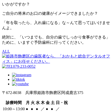
いかがですか？
ご自分の将来のお口の健康がイメージできましたか？
「年を取ったら、入れ歯になる」な～んて思ってはいけませ
んよ。
絶対に、「いつまでも、自分の歯でしっかり食事ができる」
ために、いますぐ予防歯科に行ってください。
ALL
079-233-0052
〒672-8038 兵庫県姫路市飾磨区阿成鹿古375
診療時間
月
火
水
木
金
土
日・祝
10:00～13:00
●
●
●
／
●
●
／