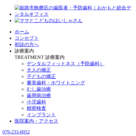
ホーム
コンセプト
初診の方へ
診療案内
TREATMENT
診療案内
デンタルフィットネス
（予防歯科）
大人の矯正
子どもの矯正
審美歯科・ホワイトニング
むし歯治療
歯周病治療
小児歯科
精密検査
インプラント
医院案内・アクセス
079-233-0052