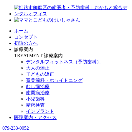
ホーム
コンセプト
初診の方へ
診療案内
TREATMENT
診療案内
デンタルフィットネス
（予防歯科）
大人の矯正
子どもの矯正
審美歯科・ホワイトニング
むし歯治療
歯周病治療
小児歯科
精密検査
インプラント
医院案内・アクセス
079-233-0052