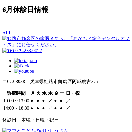
6月休診日情報
ALL
079-233-0052
〒672-8038 兵庫県姫路市飾磨区阿成鹿古375
診療時間
月
火
水
木
金
土
日・祝
10:00～13:00
●
●
●
／
●
●
／
14:00～18:30
●
●
●
／
●
●
／
休診日 木曜・日曜・祝日