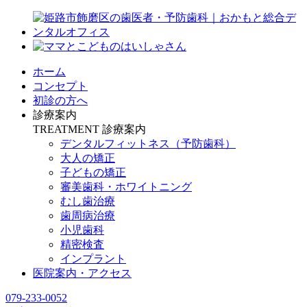
ホーム
コンセプト
初診の方へ
診療案内
TREATMENT
診療案内
デンタルフィットネス
（予防歯科）
大人の矯正
子どもの矯正
審美歯科・ホワイトニング
むし歯治療
歯周病治療
小児歯科
精密検査
インプラント
医院案内・アクセス
079-233-0052