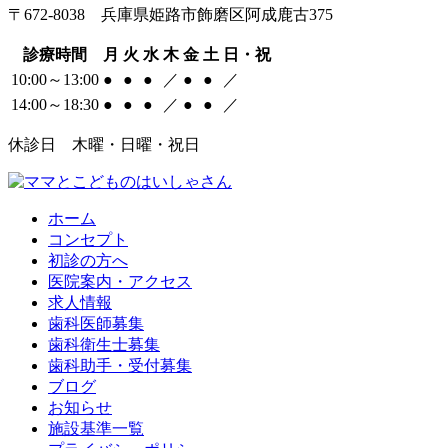
〒672-8038 兵庫県姫路市飾磨区阿成鹿古375
診療時間
月
火
水
木
金
土
日・祝
10:00～13:00
●
●
●
／
●
●
／
14:00～18:30
●
●
●
／
●
●
／
休診日 木曜・日曜・祝日
ホーム
コンセプト
初診の方へ
医院案内・アクセス
求人情報
歯科医師募集
歯科衛生士募集
歯科助手・受付募集
ブログ
お知らせ
施設基準一覧