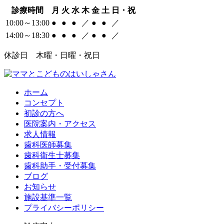
診療時間
月
火
水
木
金
土
日・祝
10:00～13:00
●
●
●
／
●
●
／
14:00～18:30
●
●
●
／
●
●
／
休診日 木曜・日曜・祝日
ホーム
コンセプト
初診の方へ
医院案内・アクセス
求人情報
歯科医師募集
歯科衛生士募集
歯科助手・受付募集
ブログ
お知らせ
施設基準一覧
プライバシーポリシー