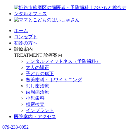
ホーム
コンセプト
初診の方へ
診療案内
TREATMENT
診療案内
デンタルフィットネス
（予防歯科）
大人の矯正
子どもの矯正
審美歯科・ホワイトニング
むし歯治療
歯周病治療
小児歯科
精密検査
インプラント
医院案内・アクセス
079-233-0052