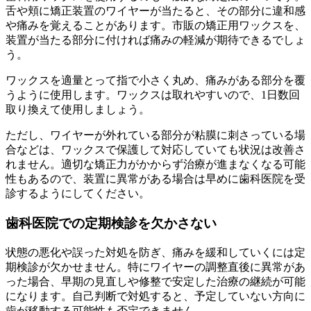
舌や頬に矯正装置のワイヤーが当たると、その部分に違和感
や痛みを覚えることがあります。市販の矯正用ワックスを、
装置が当たる部分に付ければ痛みの軽減が期待できるでしょ
う。
ワックスを適量とって指で小さく丸め、痛みがある部分を覆
うように使用します。ワックスは取れやすいので、1日数回
取り換えて使用しましょう。
ただし、ワイヤーが外れている部分が粘膜に刺さっている場
合などは、ワックスで保護して対応していても状況は改善さ
れません。適切な矯正力がかからず治療が進まなくなる可能
性もあるので、装置に異常がある場合は早めに歯科医院を受
診するようにしてください。
歯科医院での定期検診を欠かさない
状態の悪化や誤った対処を防ぎ、痛みを緩和していくには定
期検診が欠かせません。特にワイヤーの調整直後に異常があ
った場合、早期の見直しや修整で安定した治療の継続が可能
になります。自己判断で対処すると、予定していない方向に
歯が移動する可能性も否定できません。