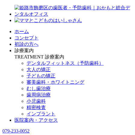
ホーム
コンセプト
初診の方へ
診療案内
TREATMENT
診療案内
デンタルフィットネス
（予防歯科）
大人の矯正
子どもの矯正
審美歯科・ホワイトニング
むし歯治療
歯周病治療
小児歯科
精密検査
インプラント
医院案内・アクセス
079-233-0052