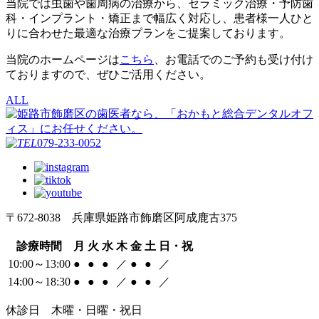
当院では虫歯や歯周病の治療から、セラミック治療・予防歯
科・インプラント・矯正まで幅広く対応し、患者様一人ひと
りに合わせた最適な治療プランをご提案しております。
当院のホームページは
こちら
、お電話でのご予約も受け付け
ておりますので、ぜひご活用ください。
ALL
079-233-0052
〒672-8038 兵庫県姫路市飾磨区阿成鹿古375
診療時間
月
火
水
木
金
土
日・祝
10:00～13:00
●
●
●
／
●
●
／
14:00～18:30
●
●
●
／
●
●
／
休診日 木曜・日曜・祝日