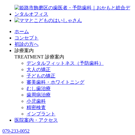
ホーム
コンセプト
初診の方へ
診療案内
TREATMENT
診療案内
デンタルフィットネス
（予防歯科）
大人の矯正
子どもの矯正
審美歯科・ホワイトニング
むし歯治療
歯周病治療
小児歯科
精密検査
インプラント
医院案内・アクセス
079-233-0052