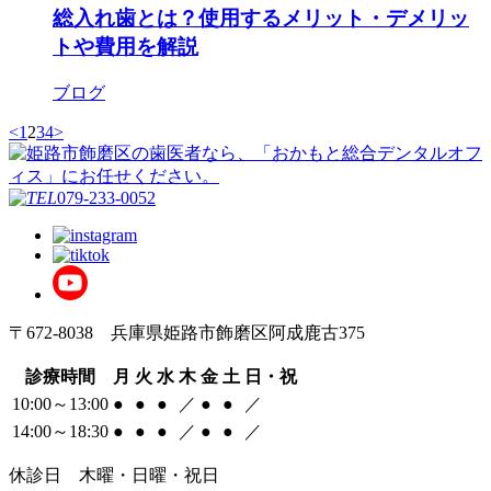
総入れ歯とは？使用するメリット・デメリッ
トや費用を解説
ブログ
<
1
2
3
4
>
079-233-0052
〒672-8038 兵庫県姫路市飾磨区阿成鹿古375
診療時間
月
火
水
木
金
土
日・祝
10:00～13:00
●
●
●
／
●
●
／
14:00～18:30
●
●
●
／
●
●
／
休診日 木曜・日曜・祝日